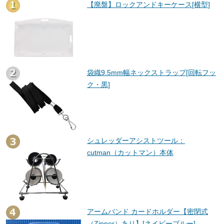
【廃盤】ロックアンドキーケース[横型]
袋織9.5mm幅ネックストラップ[回転フッ
ク・黒]
シュレッダーアシストツール：
cutman（カットマン）本体
アームバンド カードホルダー【密閉式
（Zipper）あり】[ネイビーブルー]