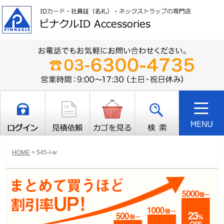
HOME
>
545-I-w