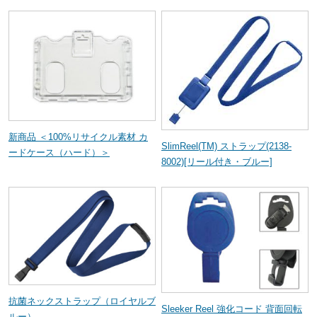
新商品 ＜100%リサイクル素材 カ
SlimReel(TM) ストラップ(2138-
ードケース（ハード）＞
8002)[リール付き・ブルー]
抗菌ネックストラップ（ロイヤルブ
Sleeker Reel 強化コード 背面回転
ルー）