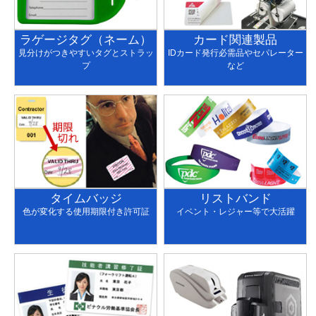
ラゲージタグ（ネーム）
カード関連製品
見分けがつきやすいタグとストラッ
IDカード発行必需品やセパレーター
プ
など
タイムバッジ
リストバンド
色が変化する使用期限付き許可証
イベント・レジャー等で大活躍