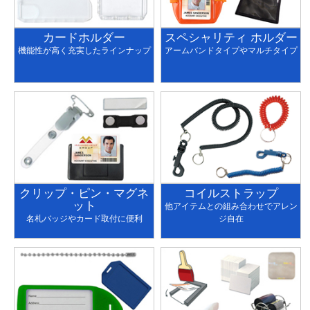
カードホルダー
スペシャリティ ホルダー
機能性が高く充実したラインナップ
アームバンドタイプやマルチタイプ
クリップ・ピン・マグネ
コイルストラップ
ット
他アイテムとの組み合わせでアレン
名札バッジやカード取付に便利
ジ自在