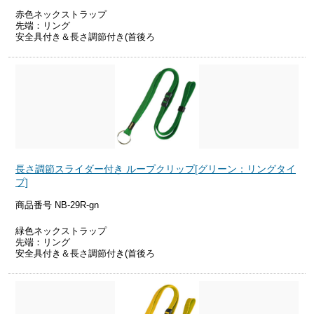
赤色ネックストラップ
先端：リング
安全具付き＆長さ調節付き(首後ろ
長さ調節スライダー付き ループクリップ[グリーン：リングタイ
プ]
商品番号 NB-29R-gn
緑色ネックストラップ
先端：リング
安全具付き＆長さ調節付き(首後ろ