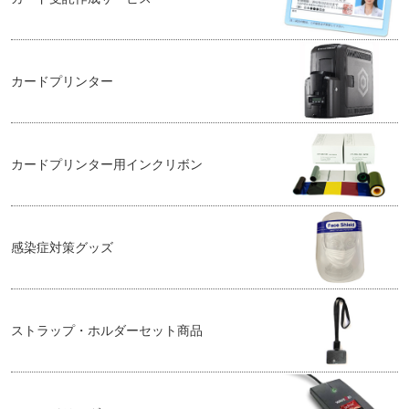
カードプリンター
カードプリンター用インクリボン
感染症対策グッズ
ストラップ・ホルダーセット商品