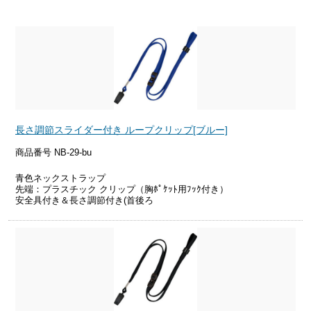
長さ調節スライダー付き ループクリップ[ブルー]
商品番号 NB-29-bu
青色ネックストラップ
先端：プラスチック クリップ（胸ﾎﾟｹｯﾄ用ﾌｯｸ付き）
安全具付き＆長さ調節付き(首後ろ