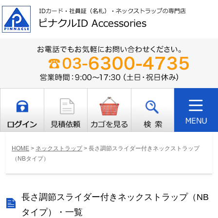
HOME
>
ネックストラップ
>
長さ調節スライダー付きネックストラップ
（NBタイプ）
長さ調節スライダー付きネックストラップ（NB
タイプ）・一覧