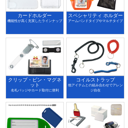
カードホルダー
スペシャリティ ホルダー
機能性が高く充実したラインナップ
アームバンドタイプやマルチタイプ
クリップ・ピン・マグネ
コイルストラップ
ット
他アイテムとの組み合わせでアレン
名札バッジやカード取付に便利
ジ自在