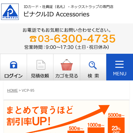
HOME
>
VCP-95