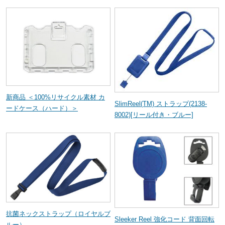
新商品 ＜100%リサイクル素材 カ
SlimReel(TM) ストラップ(2138-
ードケース（ハード）＞
8002)[リール付き・ブルー]
抗菌ネックストラップ（ロイヤルブ
Sleeker Reel 強化コード 背面回転
ルー）