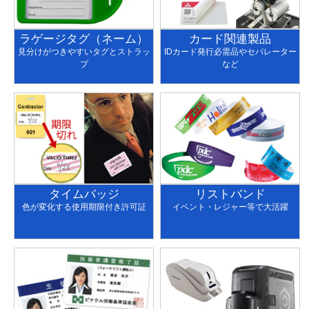
ラゲージタグ（ネーム）
カード関連製品
見分けがつきやすいタグとストラッ
IDカード発行必需品やセパレーター
プ
など
タイムバッジ
リストバンド
色が変化する使用期限付き許可証
イベント・レジャー等で大活躍