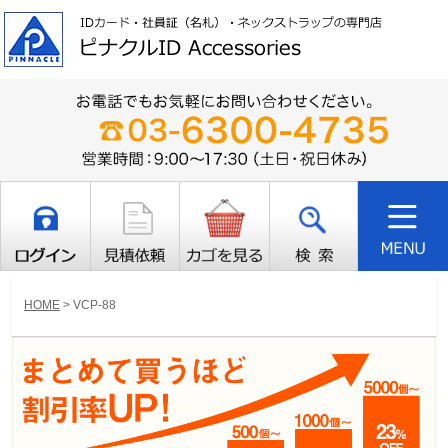
HOME
>
VCP-88