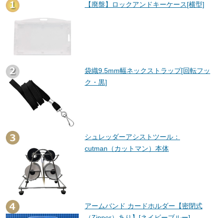
【廃盤】ロックアンドキーケース[横型]
袋織9.5mm幅ネックストラップ[回転フッ
ク・黒]
シュレッダーアシストツール：
cutman（カットマン）本体
アームバンド カードホルダー【密閉式
（Zipper）あり】[ネイビーブルー]