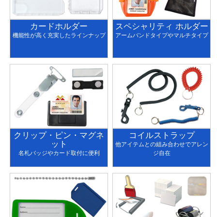
カードホルダー
スペシャリティ ホルダー
機能性が高く充実したラインナップ
アームバンドタイプやマルチタイプ
クリップ・ピン・マグネ
コイルストラップ
ット
他アイテムとの組み合わせでアレン
名札バッジやカード取付に便利
ジ自在