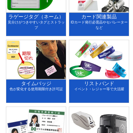
ラゲージタグ（ネーム）
カード関連製品
見分けがつきやすいタグとストラッ
IDカード発行必需品やセパレーター
プ
など
タイムバッジ
リストバンド
色が変化する使用期限付き許可証
イベント・レジャー等で大活躍