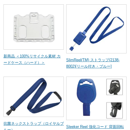
新商品 ＜100%リサイクル素材 カ
SlimReel(TM) ストラップ(2138-
ードケース（ハード）＞
8002)[リール付き・ブルー]
抗菌ネックストラップ（ロイヤルブ
Sleeker Reel 強化コード 背面回転
ルー）