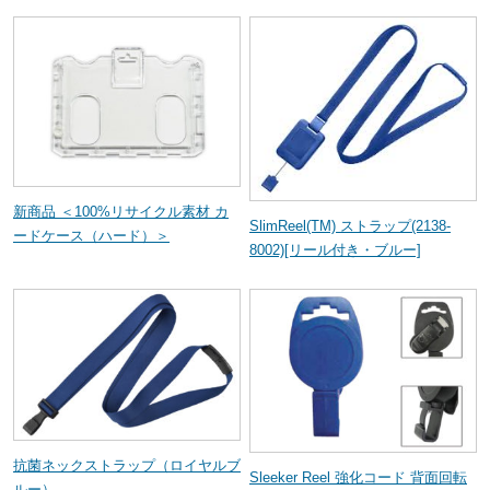
新商品 ＜100%リサイクル素材 カ
SlimReel(TM) ストラップ(2138-
ードケース（ハード）＞
8002)[リール付き・ブルー]
抗菌ネックストラップ（ロイヤルブ
Sleeker Reel 強化コード 背面回転
ルー）