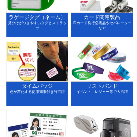
ラゲージタグ（ネーム）
カード関連製品
見分けがつきやすいタグとストラッ
IDカード発行必需品やセパレーター
プ
など
タイムバッジ
リストバンド
色が変化する使用期限付き許可証
イベント・レジャー等で大活躍