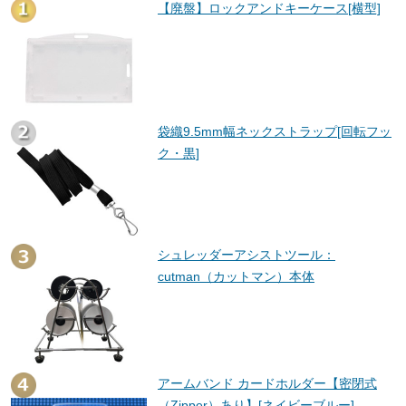
【廃盤】ロックアンドキーケース[横型]
袋織9.5mm幅ネックストラップ[回転フッ
ク・黒]
シュレッダーアシストツール：
cutman（カットマン）本体
アームバンド カードホルダー【密閉式
（Zipper）あり】[ネイビーブルー]