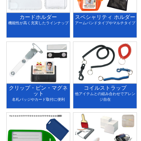
カードホルダー
スペシャリティ ホルダー
機能性が高く充実したラインナップ
アームバンドタイプやマルチタイプ
クリップ・ピン・マグネ
コイルストラップ
ット
他アイテムとの組み合わせでアレン
名札バッジやカード取付に便利
ジ自在