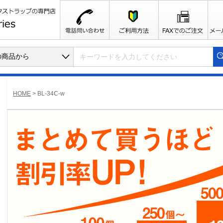
HOME
>
BL-34C-w