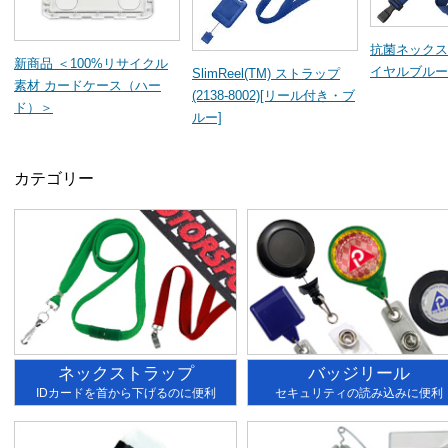
抗菌ネックス
新商品 ＜100%リサイクル
イヤルブルー
SlimReel(TM) ストラップ
素材 カードケース（ハー
(2138-8002)[リール付き・ブ
ド）＞
ルー]
カテゴリー
ネックストラップ
バッジリール
IDカードを首から下げるのに便利
セキュリティの読み込みに便利