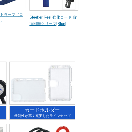
トラップ（ロ
Sleeker Reel 強化コード 背
）
面回転クリップ[Blue]
カードホルダー
機能性が高く充実したラインナップ