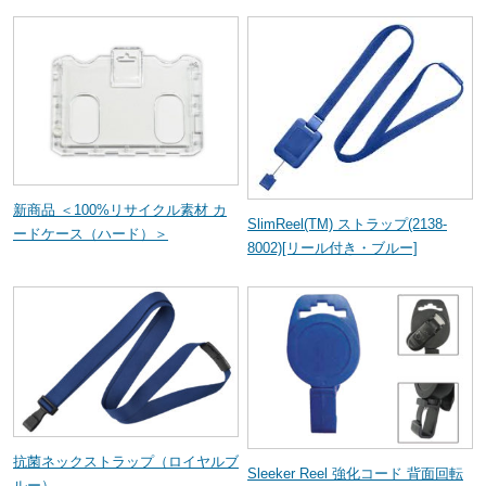
新商品 ＜100%リサイクル素材 カ
SlimReel(TM) ストラップ(2138-
ードケース（ハード）＞
8002)[リール付き・ブルー]
抗菌ネックストラップ（ロイヤルブ
Sleeker Reel 強化コード 背面回転
ルー）