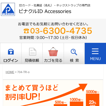
HOME
>
704-TR-o