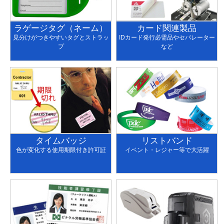
ラゲージタグ（ネーム）
カード関連製品
見分けがつきやすいタグとストラッ
IDカード発行必需品やセパレーター
プ
など
タイムバッジ
リストバンド
色が変化する使用期限付き許可証
イベント・レジャー等で大活躍