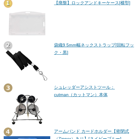
【廃盤】ロックアンドキーケース[横型]
袋織9.5mm幅ネックストラップ[回転フッ
ク・黒]
シュレッダーアシストツール：
cutman（カットマン）本体
アームバンド カードホルダー【密閉式
（Zipper）あり】[ネイビーブルー]