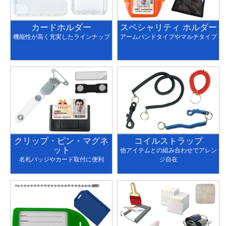
カードホルダー
スペシャリティ ホルダー
機能性が高く充実したラインナップ
アームバンドタイプやマルチタイプ
クリップ・ピン・マグネ
コイルストラップ
ット
他アイテムとの組み合わせでアレン
名札バッジやカード取付に便利
ジ自在