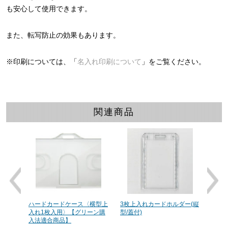
も安心して使用できます。
また、転写防止の効果もあります。
※印刷については、「
名入れ印刷について
」をご覧ください。
関連商品
（1枚
ハードカードケース〈横型上
3枚上入れカードホルダー(縦
ロッ
入れ1枚入用〉【グリーン購
型/蓋付)
型]
入法適合商品】