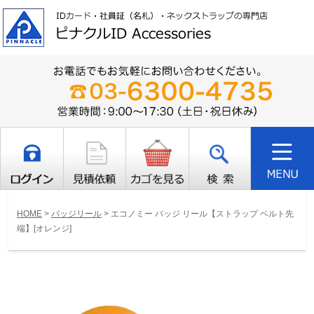
HOME
>
バッジリール
>
エコノミー バッジ リール【ストラップ ベルト先
端】[オレンジ]