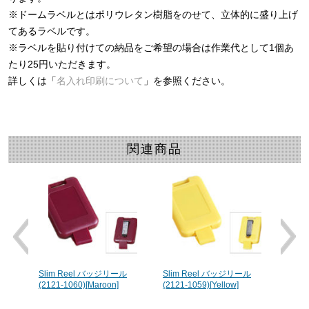
※ドームラベルとはポリウレタン樹脂をのせて、立体的に盛り上げ
てあるラベルです。
※ラベルを貼り付けての納品をご希望の場合は作業代として1個あ
たり25円いただきます。
詳しくは「
名入れ印刷について
」を参照ください。
関連商品
ル
Slim Reel バッジリール
Slim Reel バッジリール
Slim
(2121-1060)[Maroon]
(2121-1059)[Yellow]
(2121