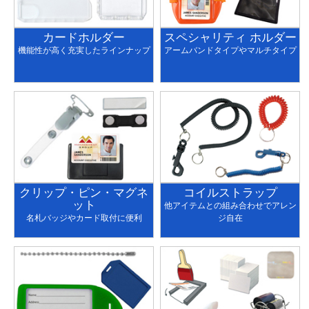
カードホルダー
スペシャリティ ホルダー
機能性が高く充実したラインナップ
アームバンドタイプやマルチタイプ
クリップ・ピン・マグネ
コイルストラップ
ット
他アイテムとの組み合わせでアレン
名札バッジやカード取付に便利
ジ自在