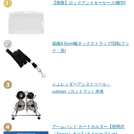
【廃盤】ロックアンドキーケース[横型]
袋織9.5mm幅ネックストラップ[回転フッ
ク・黒]
シュレッダーアシストツール：
cutman（カットマン）本体
アームバンド カードホルダー【密閉式
（Zipper）あり】[ネイビーブルー]