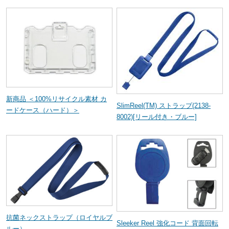
新商品 ＜100%リサイクル素材 カ
SlimReel(TM) ストラップ(2138-
ードケース（ハード）＞
8002)[リール付き・ブルー]
抗菌ネックストラップ（ロイヤルブ
Sleeker Reel 強化コード 背面回転
ルー）