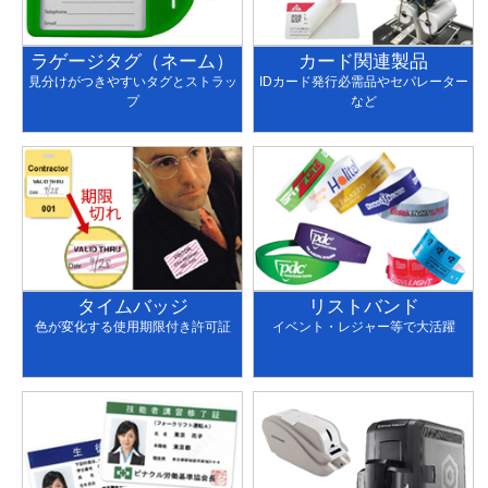
ラゲージタグ（ネーム）
カード関連製品
見分けがつきやすいタグとストラッ
IDカード発行必需品やセパレーター
プ
など
タイムバッジ
リストバンド
色が変化する使用期限付き許可証
イベント・レジャー等で大活躍