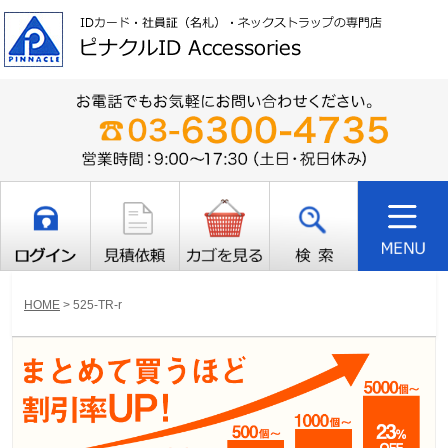
HOME
>
525-TR-r