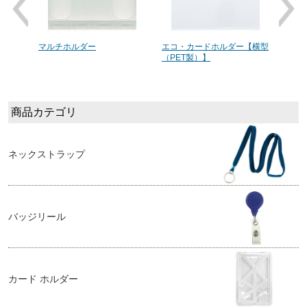
6)[レ
マルチホルダー
エコ・カードホルダー【横型
【3
（PET製）】
カー
レー]
商品カテゴリ
ネックストラップ
バッジリール
カード ホルダー