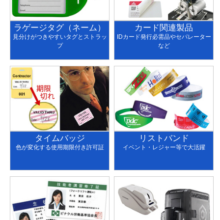
ラゲージタグ（ネーム）
カード関連製品
見分けがつきやすいタグとストラッ
IDカード発行必需品やセパレーター
プ
など
タイムバッジ
リストバンド
色が変化する使用期限付き許可証
イベント・レジャー等で大活躍