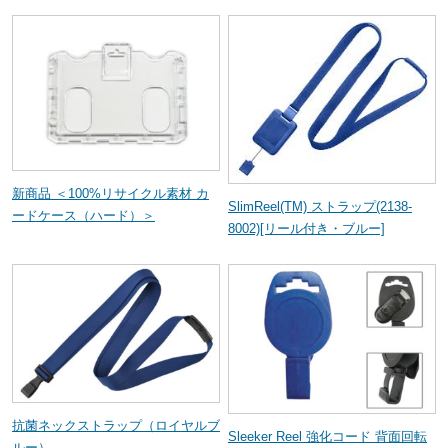
新商品 ＜100%リサイクル素材 カ
SlimReel(TM) ストラップ(2138-
ードケース（ハード）＞
8002)[リール付き・ブルー]
抗菌ネックストラップ（ロイヤルブ
Sleeker Reel 強化コード 背面回転
ルー）