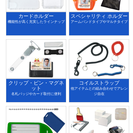
カードホルダー
スペシャリティ ホルダー
機能性が高く充実したラインナップ
アームバンドタイプやマルチタイプ
クリップ・ピン・マグネ
コイルストラップ
ット
他アイテムとの組み合わせでアレン
名札バッジやカード取付に便利
ジ自在