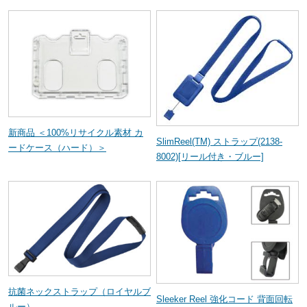
新商品 ＜100%リサイクル素材 カ
SlimReel(TM) ストラップ(2138-
ードケース（ハード）＞
8002)[リール付き・ブルー]
抗菌ネックストラップ（ロイヤルブ
Sleeker Reel 強化コード 背面回転
ルー）