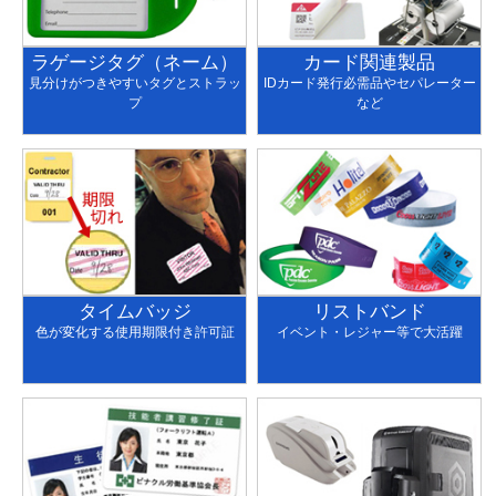
ラゲージタグ（ネーム）
カード関連製品
見分けがつきやすいタグとストラッ
IDカード発行必需品やセパレーター
プ
など
タイムバッジ
リストバンド
色が変化する使用期限付き許可証
イベント・レジャー等で大活躍