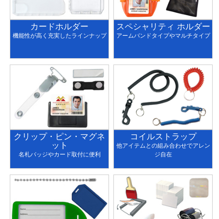
カードホルダー
スペシャリティ ホルダー
機能性が高く充実したラインナップ
アームバンドタイプやマルチタイプ
クリップ・ピン・マグネ
コイルストラップ
ット
他アイテムとの組み合わせでアレン
名札バッジやカード取付に便利
ジ自在