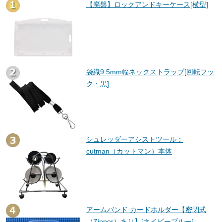
【廃盤】ロックアンドキーケース[横型]
袋織9.5mm幅ネックストラップ[回転フッ
ク・黒]
シュレッダーアシストツール：
cutman（カットマン）本体
アームバンド カードホルダー【密閉式
（Zipper）あり】[ネイビーブルー]