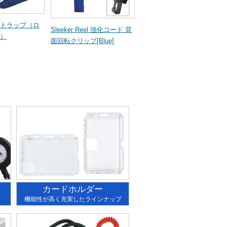
トラップ（ロ
Sleeker Reel 強化コード 背
）
面回転クリップ[Blue]
カードホルダー
機能性が高く充実したラインナップ