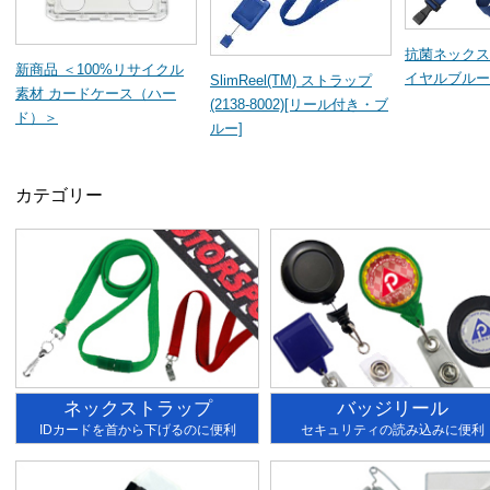
抗菌ネックス
新商品 ＜100%リサイクル
イヤルブルー
SlimReel(TM) ストラップ
素材 カードケース（ハー
(2138-8002)[リール付き・ブ
ド）＞
ルー]
カテゴリー
ネックストラップ
バッジリール
IDカードを首から下げるのに便利
セキュリティの読み込みに便利