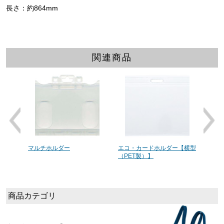
長さ：約864mm
関連商品
6)[レ
マルチホルダー
エコ・カードホルダー【横型
【3
（PET製）】
カー
レー]
商品カテゴリ