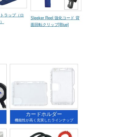
トラップ（ロ
Sleeker Reel 強化コード 背
）
面回転クリップ[Blue]
カードホルダー
機能性が高く充実したラインナップ