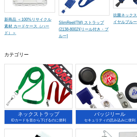
抗菌ネックス
新商品 ＜100%リサイクル
イヤルブルー
SlimReel(TM) ストラップ
素材 カードケース（ハー
(2138-8002)[リール付き・ブ
ド）＞
ルー]
カテゴリー
ネックストラップ
バッジリール
IDカードを首から下げるのに便利
セキュリティの読み込みに便利