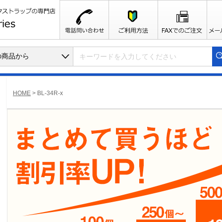
HOME
>
BL-34R-x