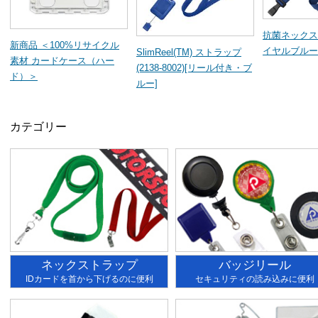
抗菌ネックス
新商品 ＜100%リサイクル
イヤルブルー
SlimReel(TM) ストラップ
素材 カードケース（ハー
(2138-8002)[リール付き・ブ
ド）＞
ルー]
カテゴリー
ネックストラップ
バッジリール
IDカードを首から下げるのに便利
セキュリティの読み込みに便利