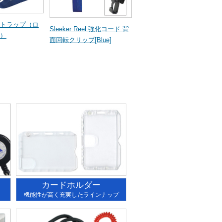
トラップ（ロ
Sleeker Reel 強化コード 背
）
面回転クリップ[Blue]
カードホルダー
機能性が高く充実したラインナップ