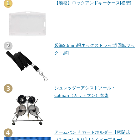
【廃盤】ロックアンドキーケース[横型]
袋織9.5mm幅ネックストラップ[回転フッ
ク・黒]
シュレッダーアシストツール：
cutman（カットマン）本体
アームバンド カードホルダー【密閉式
（Zipper）あり】[ネイビーブルー]