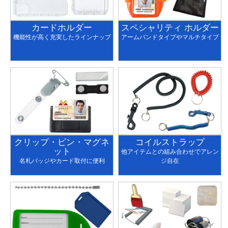
カードホルダー
スペシャリティ ホルダー
機能性が高く充実したラインナップ
アームバンドタイプやマルチタイプ
クリップ・ピン・マグネ
コイルストラップ
ット
他アイテムとの組み合わせでアレン
名札バッジやカード取付に便利
ジ自在