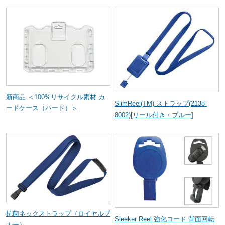
新商品 ＜100%リサイクル素材 カ
SlimReel(TM) ストラップ(2138-
ードケース（ハード）＞
8002)[リール付き・ブルー]
抗菌ネックストラップ（ロイヤルブ
Sleeker Reel 強化コード 背面回転
ルー）