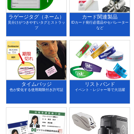
ラゲージタグ（ネーム）
カード関連製品
見分けがつきやすいタグとストラッ
IDカード発行必需品やセパレーター
プ
など
タイムバッジ
リストバンド
色が変化する使用期限付き許可証
イベント・レジャー等で大活躍