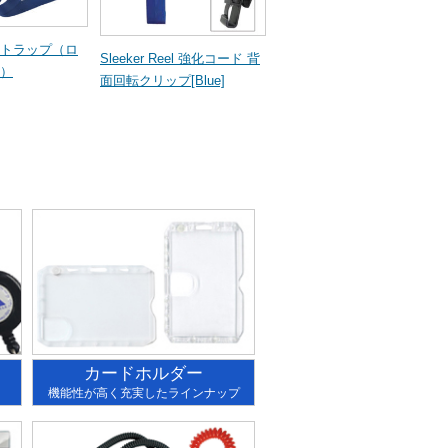
トラップ（ロ
Sleeker Reel 強化コード 背
）
面回転クリップ[Blue]
カードホルダー
機能性が高く充実したラインナップ