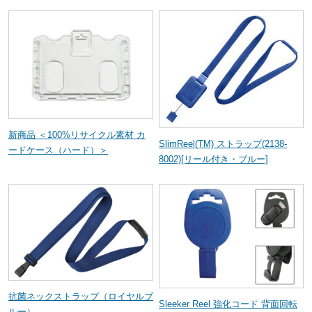
新商品 ＜100%リサイクル素材 カ
SlimReel(TM) ストラップ(2138-
ードケース（ハード）＞
8002)[リール付き・ブルー]
抗菌ネックストラップ（ロイヤルブ
Sleeker Reel 強化コード 背面回転
ルー）