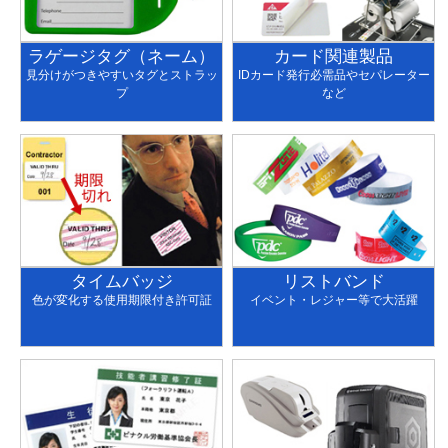
ラゲージタグ（ネーム）
カード関連製品
見分けがつきやすいタグとストラッ
IDカード発行必需品やセパレーター
プ
など
タイムバッジ
リストバンド
色が変化する使用期限付き許可証
イベント・レジャー等で大活躍