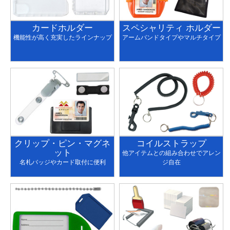
カードホルダー
スペシャリティ ホルダー
機能性が高く充実したラインナップ
アームバンドタイプやマルチタイプ
クリップ・ピン・マグネ
コイルストラップ
ット
他アイテムとの組み合わせでアレン
名札バッジやカード取付に便利
ジ自在