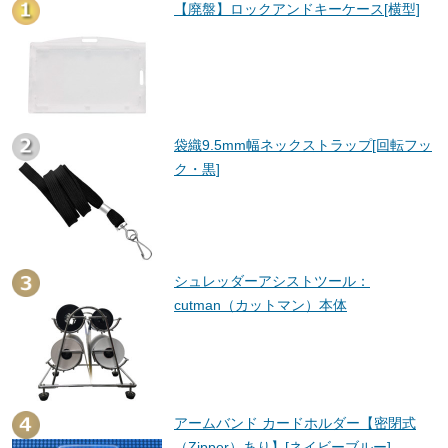
【廃盤】ロックアンドキーケース[横型]
袋織9.5mm幅ネックストラップ[回転フッ
ク・黒]
シュレッダーアシストツール：
cutman（カットマン）本体
アームバンド カードホルダー【密閉式
（Zipper）あり】[ネイビーブルー]