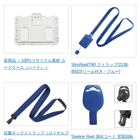
新商品 ＜100%リサイクル素材 カ
SlimReel(TM) ストラップ(2138-
ードケース（ハード）＞
8002)[リール付き・ブルー]
抗菌ネックストラップ（ロイヤルブ
Sleeker Reel 強化コード 背面回転
ルー）