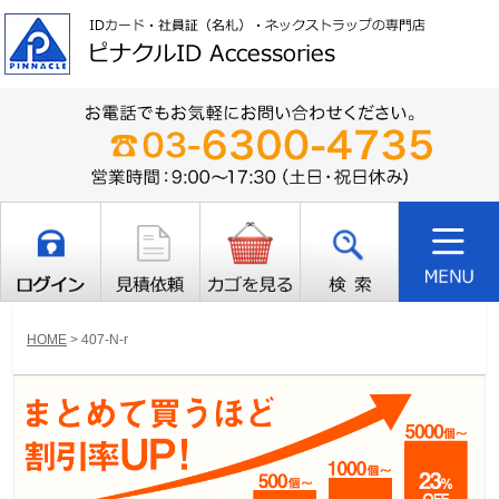
HOME
>
407-N-r