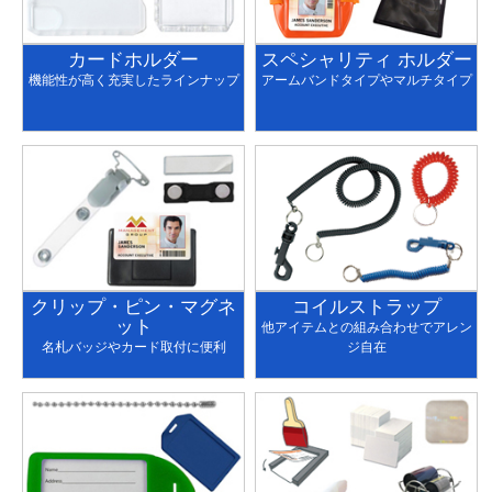
カードホルダー
スペシャリティ ホルダー
機能性が高く充実したラインナップ
アームバンドタイプやマルチタイプ
クリップ・ピン・マグネ
コイルストラップ
ット
他アイテムとの組み合わせでアレン
名札バッジやカード取付に便利
ジ自在