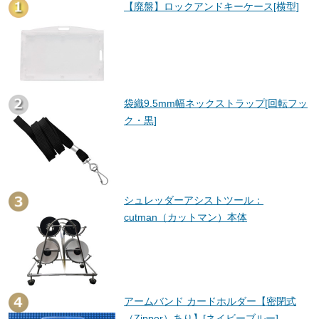
【廃盤】ロックアンドキーケース[横型]
袋織9.5mm幅ネックストラップ[回転フッ
ク・黒]
シュレッダーアシストツール：
cutman（カットマン）本体
アームバンド カードホルダー【密閉式
（Zipper）あり】[ネイビーブルー]