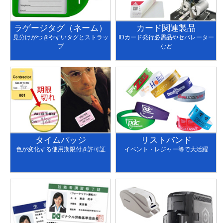
ラゲージタグ（ネーム）
カード関連製品
見分けがつきやすいタグとストラッ
IDカード発行必需品やセパレーター
プ
など
タイムバッジ
リストバンド
色が変化する使用期限付き許可証
イベント・レジャー等で大活躍