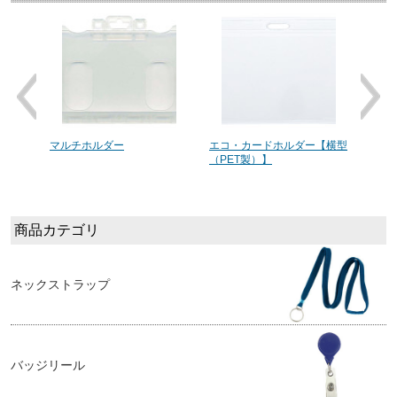
（レッ
マルチホルダー
エコ・カードホルダー【横型
【3
（PET製）】
カー
レー]
商品カテゴリ
ネックストラップ
バッジリール