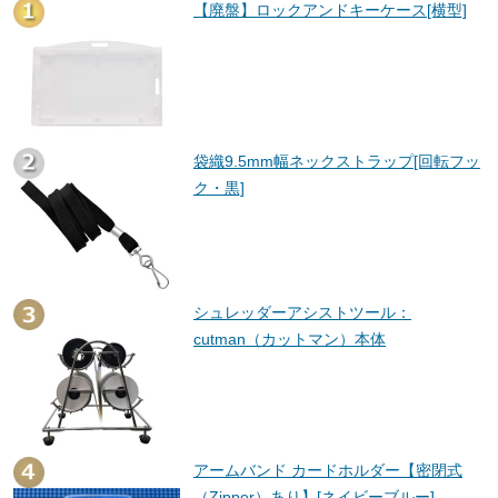
【廃盤】ロックアンドキーケース[横型]
袋織9.5mm幅ネックストラップ[回転フッ
ク・黒]
シュレッダーアシストツール：
cutman（カットマン）本体
アームバンド カードホルダー【密閉式
（Zipper）あり】[ネイビーブルー]