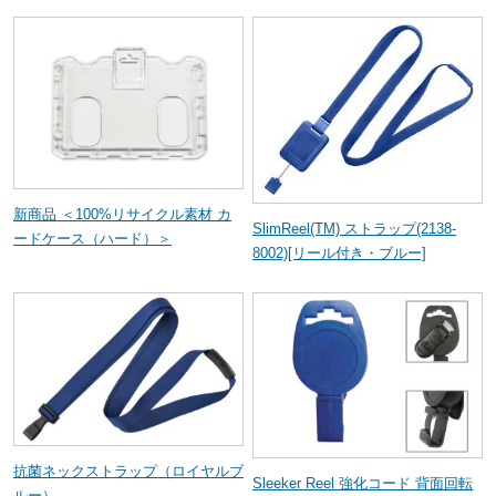
新商品 ＜100%リサイクル素材 カ
SlimReel(TM) ストラップ(2138-
ードケース（ハード）＞
8002)[リール付き・ブルー]
抗菌ネックストラップ（ロイヤルブ
Sleeker Reel 強化コード 背面回転
ルー）