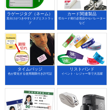
ラゲージタグ（ネーム）
カード関連製品
見分けがつきやすいタグとストラッ
IDカード発行必需品やセパレーター
プ
など
タイムバッジ
リストバンド
色が変化する使用期限付き許可証
イベント・レジャー等で大活躍