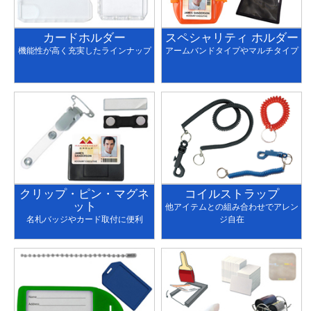
カードホルダー
スペシャリティ ホルダー
機能性が高く充実したラインナップ
アームバンドタイプやマルチタイプ
クリップ・ピン・マグネ
コイルストラップ
ット
他アイテムとの組み合わせでアレン
名札バッジやカード取付に便利
ジ自在