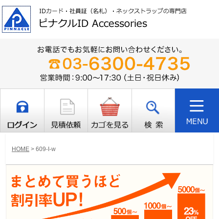
HOME
>
609-I-w