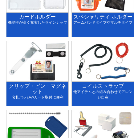
カードホルダー
スペシャリティ ホルダー
機能性が高く充実したラインナップ
アームバンドタイプやマルチタイプ
クリップ・ピン・マグネ
コイルストラップ
ット
他アイテムとの組み合わせでアレン
名札バッジやカード取付に便利
ジ自在