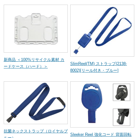
新商品 ＜100%リサイクル素材 カ
SlimReel(TM) ストラップ(2138-
ードケース（ハード）＞
8002)[リール付き・ブルー]
抗菌ネックストラップ（ロイヤルブ
Sleeker Reel 強化コード 背面回転
ルー）