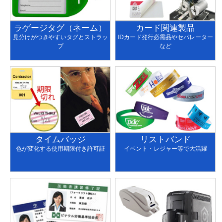
ラゲージタグ（ネーム）
カード関連製品
見分けがつきやすいタグとストラッ
IDカード発行必需品やセパレーター
プ
など
タイムバッジ
リストバンド
色が変化する使用期限付き許可証
イベント・レジャー等で大活躍