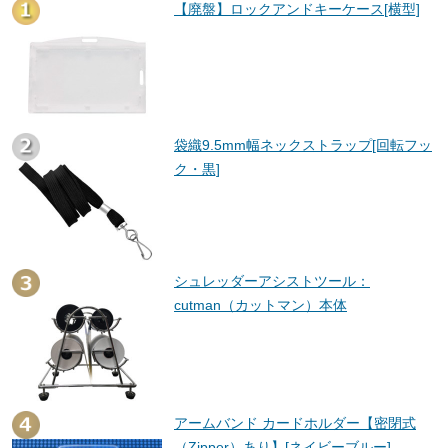
【廃盤】ロックアンドキーケース[横型]
袋織9.5mm幅ネックストラップ[回転フッ
ク・黒]
シュレッダーアシストツール：
cutman（カットマン）本体
アームバンド カードホルダー【密閉式
（Zipper）あり】[ネイビーブルー]