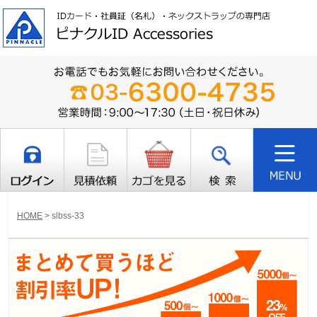
HOME
>
slbss-33