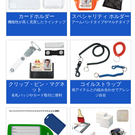
カードホルダー
スペシャリティ ホルダー
機能性が高く充実したラインナップ
アームバンドタイプやマルチタイプ
クリップ・ピン・マグネ
コイルストラップ
ット
他アイテムとの組み合わせでアレン
名札バッジやカード取付に便利
ジ自在