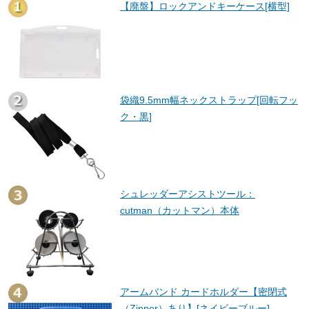
【廃盤】ロックアンドキーケース[横型]
袋織9.5mm幅ネックストラップ[回転フッ
ク・黒]
シュレッダーアシストツール：
cutman（カットマン）本体
アームバンド カードホルダー【密閉式
（Zipper）あり】[ネイビーブルー]