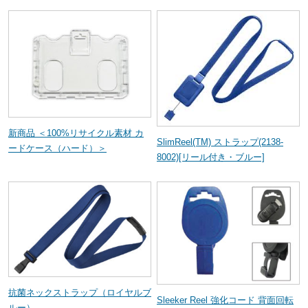
新商品 ＜100%リサイクル素材 カ
SlimReel(TM) ストラップ(2138-
ードケース（ハード）＞
8002)[リール付き・ブルー]
抗菌ネックストラップ（ロイヤルブ
Sleeker Reel 強化コード 背面回転
ルー）