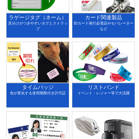
ラゲージタグ（ネーム）
カード関連製品
見分けがつきやすいタグとストラッ
IDカード発行必需品やセパレーター
プ
など
タイムバッジ
リストバンド
色が変化する使用期限付き許可証
イベント・レジャー等で大活躍