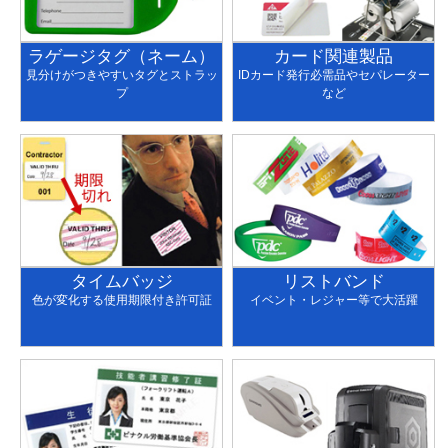
ラゲージタグ（ネーム）
カード関連製品
見分けがつきやすいタグとストラッ
IDカード発行必需品やセパレーター
プ
など
タイムバッジ
リストバンド
色が変化する使用期限付き許可証
イベント・レジャー等で大活躍