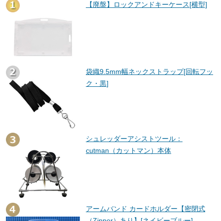
【廃盤】ロックアンドキーケース[横型]
袋織9.5mm幅ネックストラップ[回転フッ
ク・黒]
シュレッダーアシストツール：
cutman（カットマン）本体
アームバンド カードホルダー【密閉式
（Zipper）あり】[ネイビーブルー]