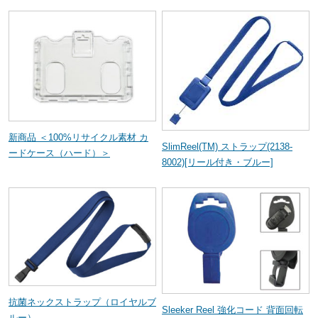
新商品 ＜100%リサイクル素材 カ
SlimReel(TM) ストラップ(2138-
ードケース（ハード）＞
8002)[リール付き・ブルー]
抗菌ネックストラップ（ロイヤルブ
Sleeker Reel 強化コード 背面回転
ルー）