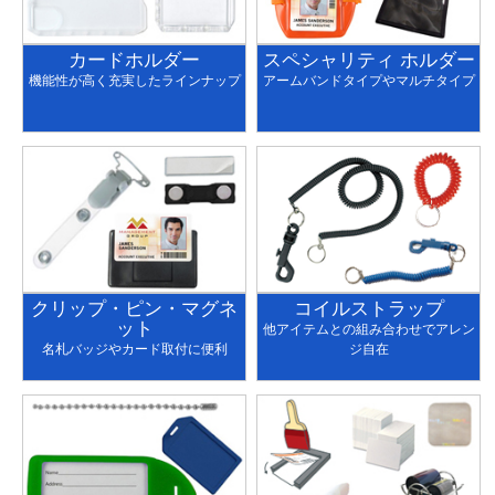
カードホルダー
スペシャリティ ホルダー
機能性が高く充実したラインナップ
アームバンドタイプやマルチタイプ
クリップ・ピン・マグネ
コイルストラップ
ット
他アイテムとの組み合わせでアレン
名札バッジやカード取付に便利
ジ自在