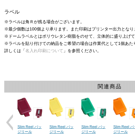
ラベル
※ラベルは角Ｒが残る場合がございます。
※最少個数は100個より承ります。また印刷はプリンター出力となり
※ドームラベルとはポリウレタン樹脂をのせて、立体的に盛り上げ
※ラベルを貼り付けての納品をご希望の場合は作業代として1個あた
詳しくは「
名入れ印刷について
」を参照ください。
関連商品
el バッ
Slim Reel バッ
Slim Reel バッ
Slim Reel バッ
Slim Reel 
ジリール
ジリール
ジリール
ジリール