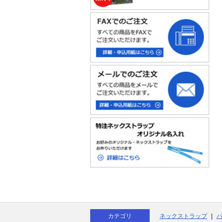
21-1055)
(2121-1054)
(2121-1053)
面回転クリッ
(2121-5
]
[RoyalBlue]
[White]
プ 安全ピン付
[Black]
き[Black]
カテゴリ
ネックストラップ