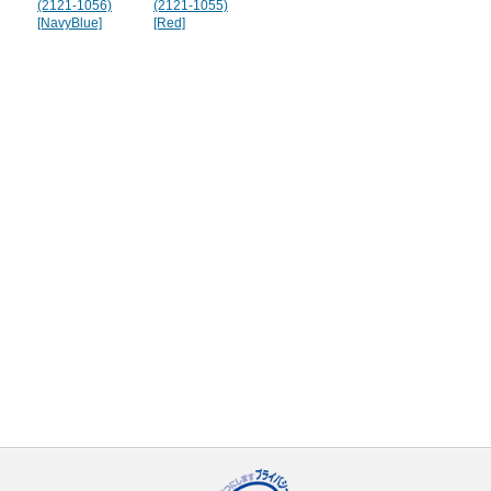
(2121-1056)
(2121-1055)
(2121-1054)
(2121-1053)
[NavyBlue]
[Red]
[RoyalBlue]
[White]