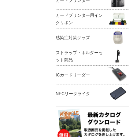
カードプリンター
カードプリンター用イン
クリボン
感染症対策グッズ
ストラップ・ホルダーセ
ット商品
ICカードリーダー
NFCリーダライタ
m Reel バッ
Slim Reel バッ
Slim Reel バッ
Sleeker Reel
Slim Re
ール
ジリール
ジリール
強化コード 背
ジリール